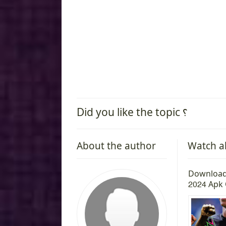
Did you like the topic ؟
About the author
Watch a
 Edition
Download Call of Duty Mobile Apk
Download
for Android
2024 Apk 