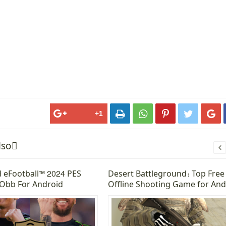





lsoً

 eFootball™ 2024 PES
Desert Battleground: Top Free
Obb For Android
Offline Shooting Game for And
2025