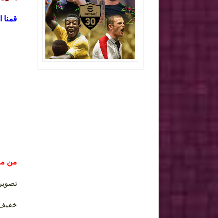
الذي يتيح لك ال .
من  :
تصو Full HD
خفي .