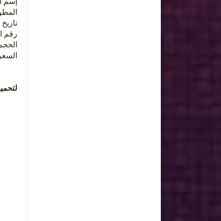
een Recorder
ال : AZ
ly 13, 2015
رقم الإ
الحجم M
السعر
لتحمي