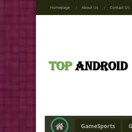
Homepage
About Us
Contact Us
GameSports
G