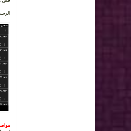
قص  .
الر .
موا :