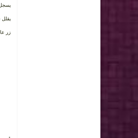
يسج .
يقلل .
زر ع .