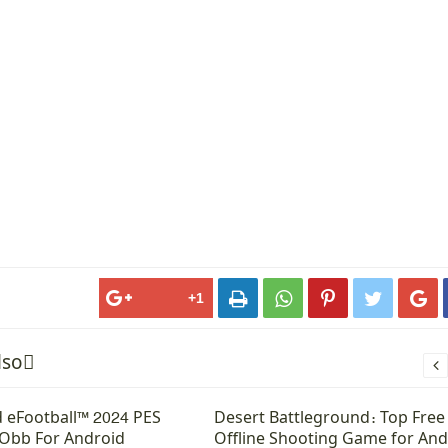





lsoً

 eFootball™ 2024 PES
Desert Battleground: Top Free
Obb For Android
Offline Shooting Game for And