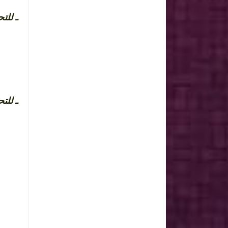
ـ  iOS
android