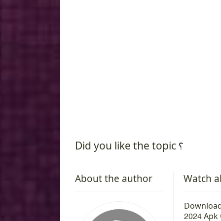
Did you like the topic ؟
About the author
Watch a
 Edition
Download Call of Duty Mobile Apk
Download
for Android
2024 Apk 