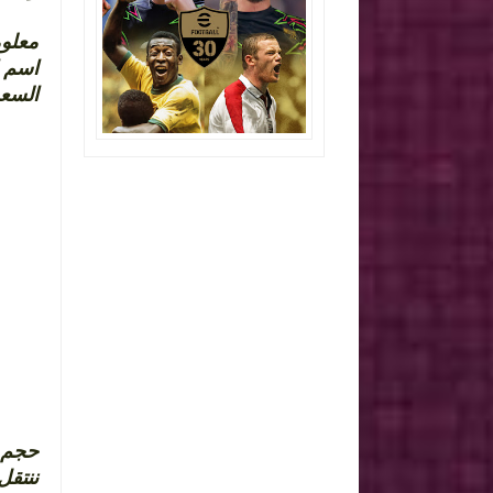
معل :
hotomath
السعر
حجم التطب
ننتقل