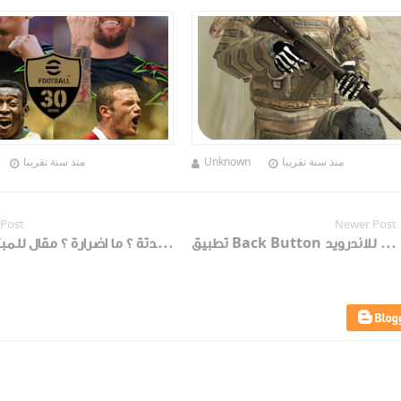
2025
منذ سنة تقريبا
Unknown
منذ سنة تقريبا
 Post
Newer Post
تطبيق Back Button تطبيق جمبل لذين لديهم مشاكل في ازرار الهاتف للاندرويد
الجلبريك, ماهو الجلبريك ؟ مافائدتة ؟ ما اضرارة ؟ مقال للمبتدئين .