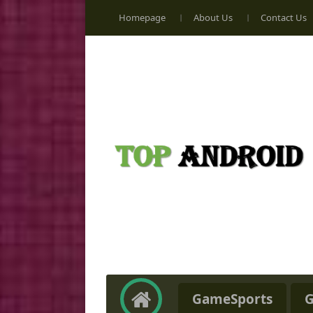
Homepage
About Us
Contact Us
GameSports
G