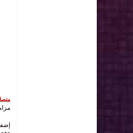
متصلة
مزام