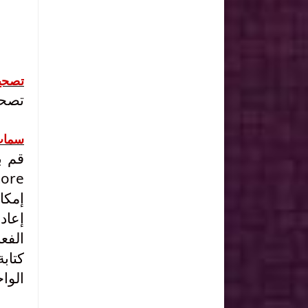
تصحيح
تصحي
سمات
قم 
ore.
إمكانية الوص
إعاد
الفعا
الوا