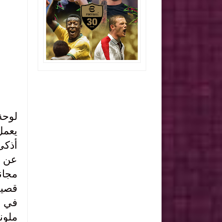
يعمل على 
قصير
ملونة