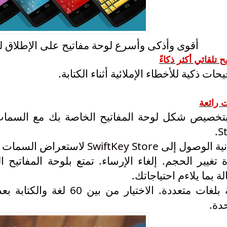
أقوى وأذكى وأسرع لوحة مفاتيح على الإطلاق للأندرويد tKey
 تلقائي أكثر ذكاءً
حات ذكية
للأخطاء الإ
ملائية أثناء الكتابة.
 رائعة
بتخصيص
شكل
St
ول إلى SwiftKey Store لاستعراض السمات الجديدة.
ة تغيير الحجم. إلغاء الإرساء. تمتع بلوحة المفاتيح
لة بما يلاءم احتياجاتك.
كتابة بلغات متعددة. الاختيا
حدة.