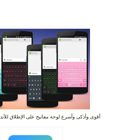
أقوى وأذكى وأسرع لوحة مفاتيح على الإطلاق للأندرويد SwiftKey 