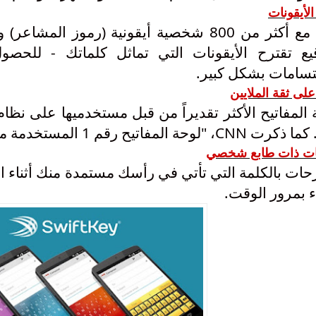
الأيقونات
تمتع مع أكثر من 800 شخصية أيقونية (رموز الم
قيع تقترح الأيقونات التي تماثل كلماتك - للحصول
تسامات بشكل
كبير.
على ثقة الملايين
. كما ذكرت
CNN
، "لوحة المفاتيح رقم
1
المستخدمة من قبل ا
ات ذات طابع شخصي
حات بالكلمة التي تأتي في
رأسك
مستمدة منك أثناء ا
ء بمرور الوقت.