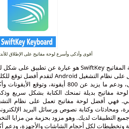
أقوى وأذكى وأسرع لوحة مفاتيح على الإطلاق للأندرويد SwiftKey 
لوحة المفاتيح SwiftKey هو عبارة عن تطبيق
نظام التشغيل Android لتقدم أفضل توقع للكلمة
ة، ومحادثات وكتابة نصوص ورسائل البريد الإلكتر
 وتخطيطات لكل أحجام الشاشات والأجهزة، ودعم أكثر من 0