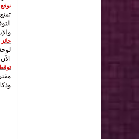
توقع 
التو
وال
ب
حائز 
الآن
توقع
مقتر
وذكا