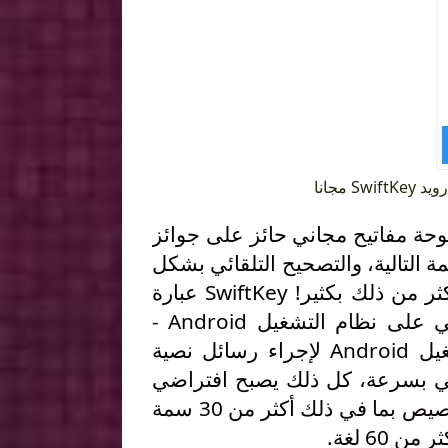
مجانا
 على شكل لوحة مفاتيح مجاني حائز على جوائز
التالية، والتصحيح التلقائي بشكل
أذكى، ودعم ما يزيد عن 800 أيقونة، وتوقع الأيقونات وأكثر من ذلك بكثير! SwiftKey عبارة
عن لوحة مفاتيح بديلة تمنحك الكتابة بشكل سريع وذكي على نظام التشغيل Android -
مجاني. فهي أفضل لوحة مفاتيح تعمل على نظام التشغيل Android لإجراء رسائل نصية
وني بسرعة، كل ذلك يصبح افتراضي
في جميع التطبيقات لديك. وهو مزود بحزمة من مزايا التخصيص بما في ذلك أكثر من 30 سمة
6 لغة.