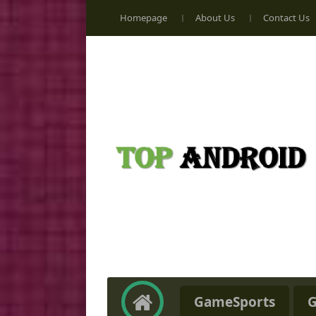
Homepage
About Us
Contact Us
GameSports
G