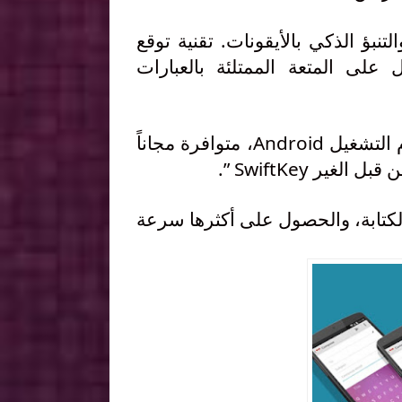
شاعر) والتنبؤ الذكي بالأيقونات. تقنية توقع
 على المتعة الممتلئة بالعبارات
لوحة المفاتيح الأكثر تقديراً من قبل مستخدميها على نظام التشغيل Android، متوافرة مجاناً
لغير SwiftKey ”.
لكتابة، والحصول على أكثرها سرعة