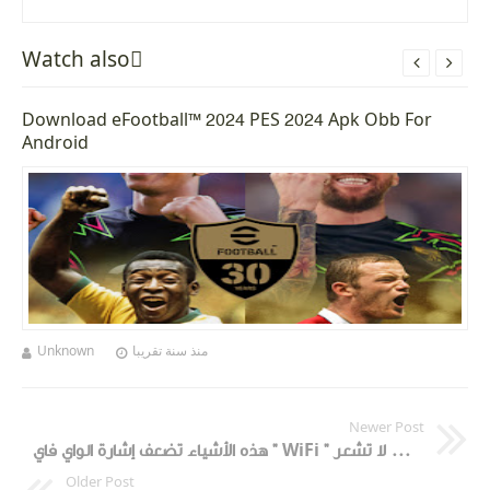
Watch alsoً


Download eFootball™ 2024 PES 2024 Apk Obb For
Android
Unknown
منذ سنة تقريبا
Newer Post
هذه الأشياء تضعف إشارة الواي فاي " WiFi " داخل منزلك، وأنت لا تشعر
Older Post