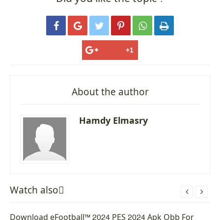






About the author
Hamdy Elmasry
Watch alsoً


Download eFootball™ 2024 PES 2024 Apk Obb For