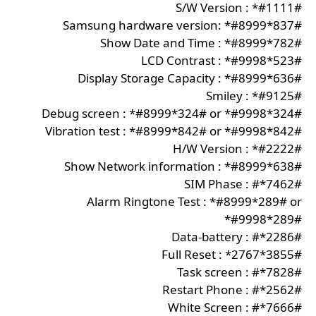
S/W Version : *#1111#
Samsung hardware version: *#8999*837#
Show Date and Time : *#8999*782#
LCD Contrast : *#9998*523#
Display Storage Capacity : *#8999*636#
Smiley : *#9125#
Debug screen : *#8999*324# or *#9998*324#
Vibration test : *#8999*842# or *#9998*842#
H/W Version : *#2222#
Show Network information : *#8999*638#
SIM Phase : #*7462#
Alarm Ringtone Test : *#8999*289# or
*#9998*289#
Data-battery : #*2286#
Full Reset : *2767*3855#
Task screen : #*7828#
Restart Phone : #*2562#
White Screen : #*7666#