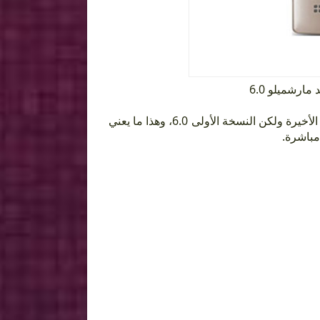
جهاز LG Magna يحصل الآن على تحديث الأندرويد مارشيملو، ليس بنسخته الأخيرة ولكن النسخة الأولى 6.0، وهذا ما يعني