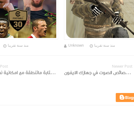
منذ سنة تقريبا
Unknown
منذ سنة تقريبا
 Post
Newer Post
تعرف على كيفية التحكم ببعض خصائص الصوت في جهازك الايفون ..
تطبيق " الصوت النشط " لـكتابة ماتنطقة مع امكانية نسخها !