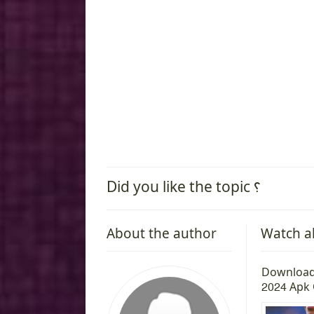
Did you like the topic ؟
About the author
Watch a
 Edition
Download Call of Duty Mobile Apk
Download
for Android
2024 Apk 