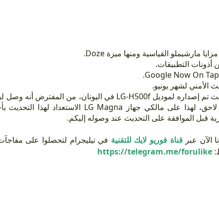
جميع مزايا مارشيملو القياسية ومنها ميزة
ن أذونات التطبيقات
يث الأمني لشهر يونيو
في اليونان، من المفترض أنه وصل لبعض المناطق الأ
الاستعداد لهذا التحديث بأخذ نسخة احتيا
رية قبل الموافقة على التحديث عند وصوله إليكم
ا الآن عبر
قناة فوريو لايك للتقنية
في تيليجرام لتحصلوا على مفاجآت،
https://telegram.me/forulike
بط