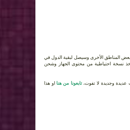
التحديث تم إصداره لموديل LG-H500f خرى وسيصل لبقية الدول في
وقت لاحق، لهذا على مالكي جهاز LG Magna طية من محتوى الجهاز وشحن
 عديدة وجديدة لا تفوت
تابعونا من هنا
او هذا