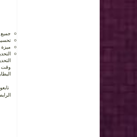
 Doze.
تحسي.
ميزة Google Now On Tap.
التحد.
البطا.
تابعون
الرا: