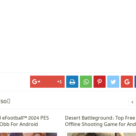





lsoً

 eFootball™ 2024 PES
Desert Battleground: Top Free
Obb For Android
Offline Shooting Game for And
2025