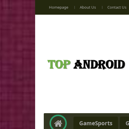
Homepage
About Us
Contact Us
GameSports
G