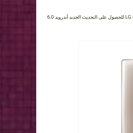
وتتوالى التحديثات التي تطلقها LG لأجهزتها المختلفة، وجاء دور جهاز LG Magna للحصول على التحديث الجديد أندرويد 6.0