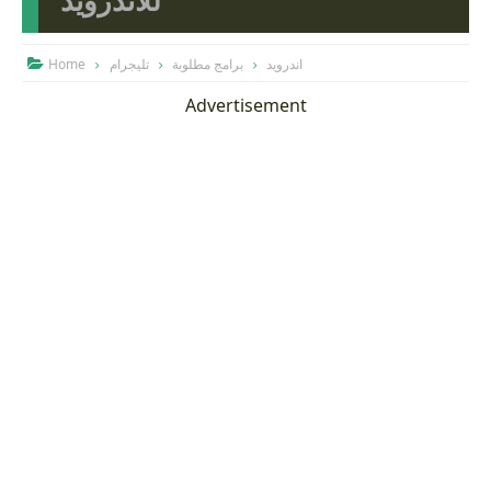
للاندرويد
Home
تليجرام
برامج مطلوبة
اندرويد

Advertisement