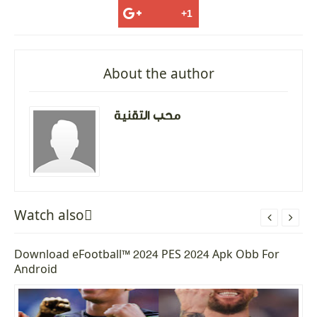
About the author
محب التقنية
Watch alsoً


Download eFootball™ 2024 PES 2024 Apk Obb For
Android