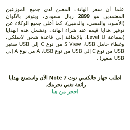
علما أن سعر الهاتف المعلن لدى جميع الموزعين
ريال سعودي، ويتوفر بالألوان
2899
المعتمدين هو
(الأسود، والفضي، والذهبي)، كما أعلن جميع الوكلاء عن
توفير هدايا قيمه عند شراء الهاتف وتشمل هذه الهدايا
(سماعة Level U، بالإضافة إلى قاعدة شحن لاسلكي،
وغطاء حامل S View ،USB من نوع C إلى USB صغير
USB من نوع C إلى USB من نوع A ،USB من نوع A إلى
USB صغير) .
اطلب جهاز جالكسي نوت Note 7 الاَن واستمتع بهدايا
رائعة تغني تجربتك.
احجز من هنا