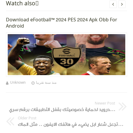
Watch alsoً


Download eFootball™ 2024 PES 2024 Apk Obb For
Android
Unknown
منذ سنة تقريبا
Newer Post
افضل 3 تطبيقات للاندرويد لحماية خصوصيتك بقفل التطبيقات برقم سري
Older Post
تعلم كيف تجعل شعار ابل يضيء في هاتفك الايفون .. مثل الماك !!