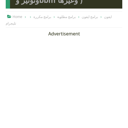
وتوتير وbbm وغيرها )
ايفون
برامج ايفون
برامج مطلوبة
برامج مكررة
Home

تليجرام
Advertisement