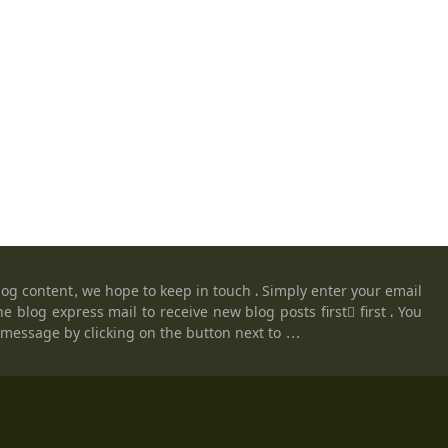
blog content, we hope to keep in touch ، Simply enter your email
he blog express mail to receive new blog posts firstً first ، You
message by clicking on the button next to ...