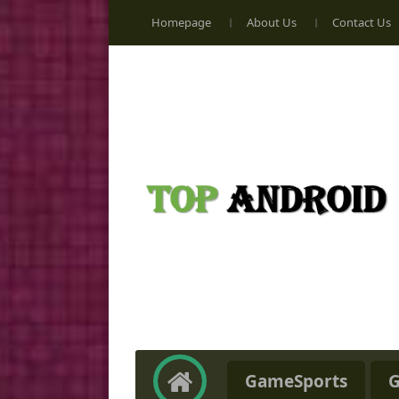
Homepage
About Us
Contact Us
GameSports
G