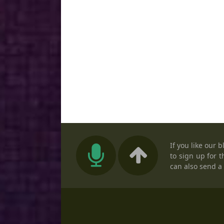
If you like our 
to sign up for t
can also send a 