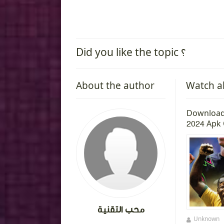
Did you like the topic ؟
About the author
Watch a
 Edition
Download Call of Duty Mobile Apk
Download
for Android
2024 Apk 
محب التقنية
Unknown
منذ سنة تقريبا
Unknown