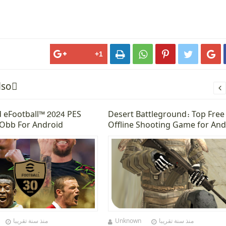





lsoً

 eFootball™ 2024 PES
Desert Battleground: Top Free
Obb For Android
Offline Shooting Game for And
2025
منذ سنة تقريبا
Unknown
منذ سنة تقريبا