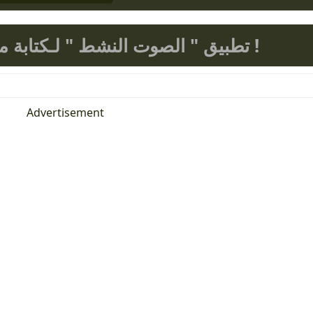
تطبيق " الصوت النشط " لـكتابة ماتنطقة مع امكانية نسخها !
Advertisement