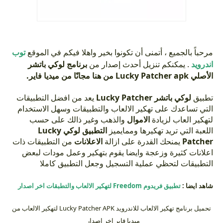
مرحباً بالجميع ، أتمنى أن تكونوا بخير واهلا فيكم في الموقع
توب
اندرويد
. يمكنكم تنزيل أحدث إصدار من
برنامج لوكي باتشر
الأصلي Lucky Patcher apk من هنا مجانًا
من ميديا فاير.
تطبيق
لوكي باتشر Lucky Patcher
يعد من افضل التطبيقات
التي تساعدك على تهكير الالعاب والتطبيقات وسهل الاستخدام
لتهكير العاب لزيادة
الاموال
والذهب وغير ذالك على حسب
اللعبة التي تريد تهكيرها وممايميز
التطبيق لوكي Lucky
Patcher
يمنحك القدرة على ازالة
الاعلانات
من التطبيقات ذات
اعلانات كثيرة وزعجة وايضا يقوم بتهكير وعمل مودات لبعض
التطبيقات لتحظي عملية التسجيل وجعل التطبيق كاملا
شاهد ايضا :
تطبيق فريدوم Freedom لتهكير الالعاب والتطبقات اخر اصدار
تحميل برنامج تهكير الالعاب للاندرويد Lucky Patcher APK لتهكير الالعاب من
ميديا فاير اخر اصدار