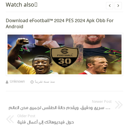
Watch alsoً


Download eFootball™ 2024 PES 2024 Apk Obb For
Android
Unknown
منذ سنة تقريبا
Newer Post
تطبيق للطقس سريع ودقيق، ويقدم حالة الطقس لجميع مدن العالم.
Older Post
حول فيديوهاتك إلى أعمال فنية